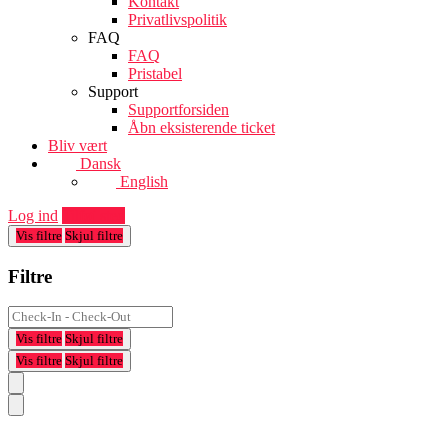
Kontakt
Privatlivspolitik
FAQ
FAQ
Pristabel
Support
Supportforsiden
Åbn eksisterende ticket
Bliv vært
Dansk
English
Log ind
Tilføj sted
Vis filtre
Skjul filtre
Filtre
Vis filtre
Skjul filtre
Vis filtre
Skjul filtre