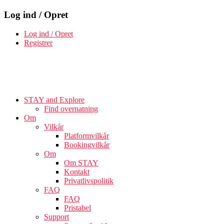
Log ind / Opret
Log ind / Opret
Registrer
STAY and Explore
Find overnatning
Om
Vilkår
Platformvilkår
Bookingvilkår
Om
Om STAY
Kontakt
Privatlivspolitik
FAQ
FAQ
Pristabel
Support