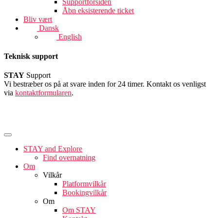
Supportforsiden
Åbn eksisterende ticket
Bliv vært
Dansk
English
Teknisk support
STAY
Support
Vi bestræber os på at svare inden for 24 timer. Kontakt os venligst
via
kontaktformularen
.
STAY and Explore
Find overnatning
Om
Vilkår
Platformvilkår
Bookingvilkår
Om
Om STAY