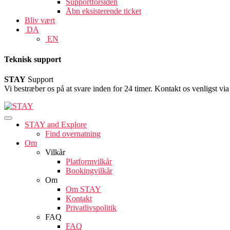
Supportforsiden
Åbn eksisterende ticket
Bliv vært
DA
EN
Teknisk support
STAY
Support
Vi bestræber os på at svare inden for 24 timer. Kontakt os venligst vi
STAY and Explore
Find overnatning
Om
Vilkår
Platformvilkår
Bookingvilkår
Om
Om STAY
Kontakt
Privatlivspolitik
FAQ
FAQ