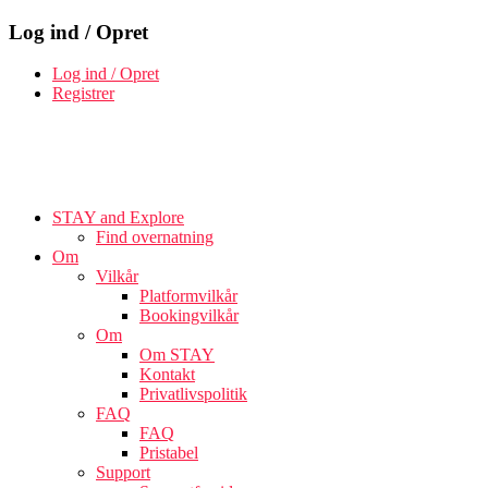
Log ind / Opret
Log ind / Opret
Registrer
STAY and Explore
Find overnatning
Om
Vilkår
Platformvilkår
Bookingvilkår
Om
Om STAY
Kontakt
Privatlivspolitik
FAQ
FAQ
Pristabel
Support