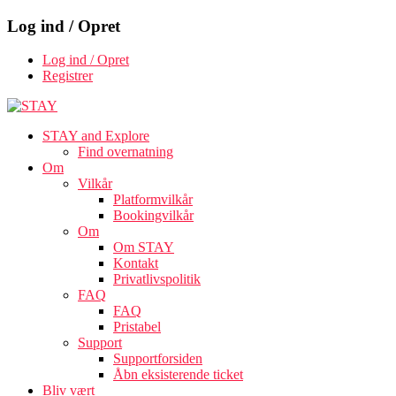
Log ind / Opret
Log ind / Opret
Registrer
STAY and Explore
Find overnatning
Om
Vilkår
Platformvilkår
Bookingvilkår
Om
Om STAY
Kontakt
Privatlivspolitik
FAQ
FAQ
Pristabel
Support
Supportforsiden
Åbn eksisterende ticket
Bliv vært