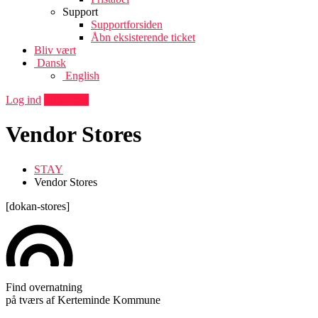
Support
Supportforsiden
Åbn eksisterende ticket
Bliv vært
Dansk
English
Log ind
Tilføj sted
Vendor Stores
STAY
Vendor Stores
[dokan-stores]
Find overnatning
på tværs af Kerteminde Kommune