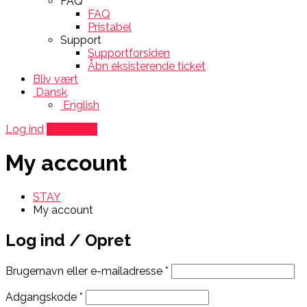
FAQ
FAQ
Pristabel
Support
Supportforsiden
Åbn eksisterende ticket
Bliv vært
Dansk
English
Log ind
Tilføj sted
My account
STAY
My account
Log ind / Opret
Brugernavn eller e-mailadresse
*
Adgangskode
*