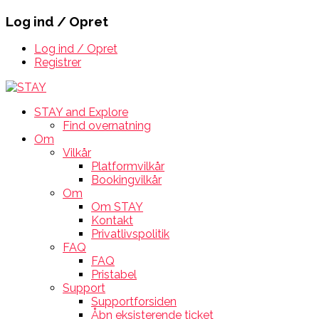
Log ind / Opret
Log ind / Opret
Registrer
STAY and Explore
Find overnatning
Om
Vilkår
Platformvilkår
Bookingvilkår
Om
Om STAY
Kontakt
Privatlivspolitik
FAQ
FAQ
Pristabel
Support
Supportforsiden
Åbn eksisterende ticket