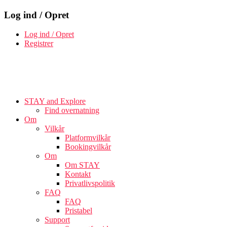
Log ind / Opret
Log ind / Opret
Registrer
STAY and Explore
Find overnatning
Om
Vilkår
Platformvilkår
Bookingvilkår
Om
Om STAY
Kontakt
Privatlivspolitik
FAQ
FAQ
Pristabel
Support