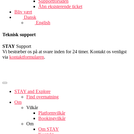
Supportforsiden
Åbn eksisterende ticket
Bliv vært
Dansk
English
Teknisk support
STAY
Support
Vi bestræber os på at svare inden for 24 timer. Kontakt os venligst
via
kontaktformularen
.
STAY and Explore
Find overnatning
Om
Vilkår
Platformvilkår
Bookingvilkår
Om
Om STAY