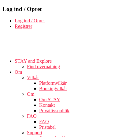
Log ind / Opret
Log ind / Opret
Registrer
STAY and Explore
Find overnatning
Om
Vilkår
Platformvilkår
Bookingvilkår
Om
Om STAY
Kontakt
Privatlivspolitik
FAQ
FAQ
Pristabel
Support