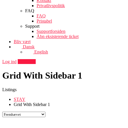
Kontakt
Privatlivspolitik
FAQ
FAQ
Pristabel
Support
Supportforsiden
Åbn eksisterende ticket
Bliv vært
Dansk
English
Log ind
Tilføj sted
Grid With Sidebar 1
Listings
STAY
Grid With Sidebar 1