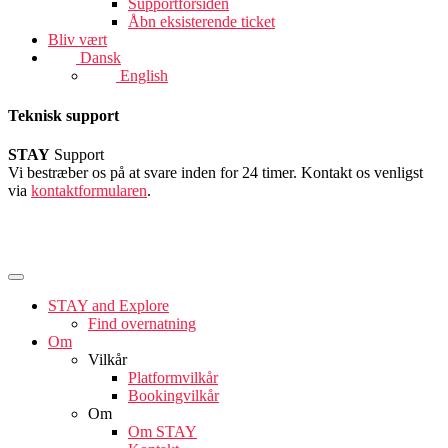
Supportforsiden
Åbn eksisterende ticket
Bliv vært
Dansk
English
Teknisk support
STAY
Support
Vi bestræber os på at svare inden for 24 timer. Kontakt os venligst
via
kontaktformularen
.
STAY and Explore
Find overnatning
Om
Vilkår
Platformvilkår
Bookingvilkår
Om
Om STAY