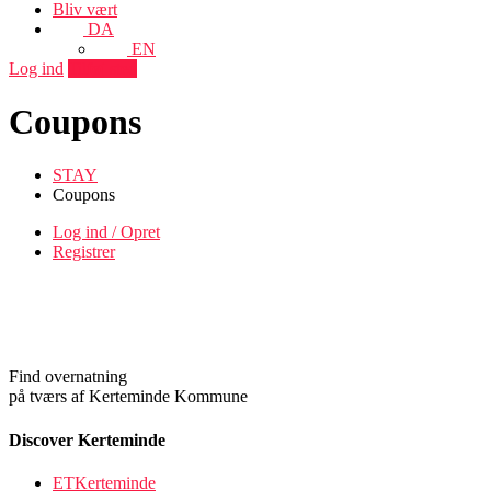
Bliv vært
DA
EN
Log ind
Tilføj sted
Coupons
STAY
Coupons
Log ind / Opret
Registrer
Find overnatning
på tværs af Kerteminde Kommune
Discover Kerteminde
ETKerteminde