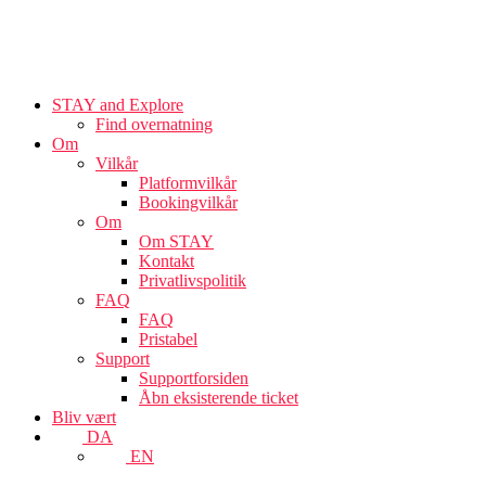
STAY and Explore
Find overnatning
Om
Vilkår
Platformvilkår
Bookingvilkår
Om
Om STAY
Kontakt
Privatlivspolitik
FAQ
FAQ
Pristabel
Support
Supportforsiden
Åbn eksisterende ticket
Bliv vært
DA
EN