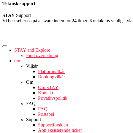
Teknisk support
STAY
Support
Vi bestræber os på at svare inden for 24 timer. Kontakt os venligst vi
STAY and Explore
Find overnatning
Om
Vilkår
Platformvilkår
Bookingvilkår
Om
Om STAY
Kontakt
Privatlivspolitik
FAQ
FAQ
Pristabel
Support
Supportforsiden
Åbn eksisterende ticket