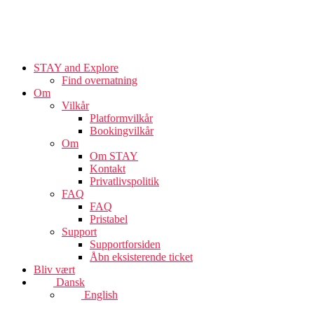
STAY and Explore
Find overnatning
Om
Vilkår
Platformvilkår
Bookingvilkår
Om
Om STAY
Kontakt
Privatlivspolitik
FAQ
FAQ
Pristabel
Support
Supportforsiden
Åbn eksisterende ticket
Bliv vært
Dansk
English